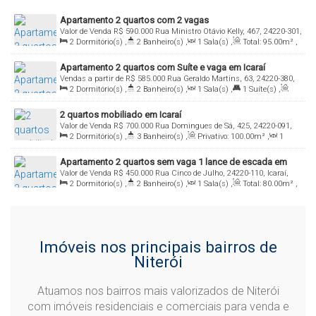
Apartamento 2 quartos com 2 vagas
Valor de Venda
R$
590.000
Rua Ministro Otávio Kelly, 467, 24220-301,
2
Dormitório(s)
,
2
Banheiro(s)
,
1
Sala(s)
,
Total:
95
.00
m²
,
Icaraí, Niterói, Rio de Janeiro, Brasil
2
Vaga(s)
,
Útil:
80
.00
m²
Apartamento 2 quartos com Suíte e vaga em Icaraí
Vendas a partir de
R$
585.000
Rua Geraldo Martins, 63, 24220-380,
2
Dormitório(s)
,
2
Banheiro(s)
,
1
Sala(s)
,
1
Suíte(s)
,
Icaraí, Niterói, Rio de Janeiro, Brasil
Total:
632
.00
m²
,
1
Vaga(s)
,
2m
Distância do Mar
,
Útil:
2 quartos mobiliado em Icaraí
84
.00
m²
Valor de Venda
R$
700.000
Rua Domingues de Sá, 425, 24220-091,
2
Dormitório(s)
,
3
Banheiro(s)
,
Privativo:
100
.00
m²
,
1
Icaraí, Niterói, Rio de Janeiro, Brasil
Sala(s)
,
1
Suíte(s)
,
Total:
100
.00
m²
,
1
Vaga(s)
,
Útil:
90
.00
Apartamento 2 quartos sem vaga 1 lance de escada em
~ 100
.00
m²
Valor de Venda
R$
450.000
Rua Cinco de Julho, 24220-110, Icaraí,
Icaraí
2
Dormitório(s)
,
2
Banheiro(s)
,
1
Sala(s)
,
Total:
80
.00
m²
,
Niterói, Rio de Janeiro, Brasil
Útil:
70
.00
m²
Imóveis nos principais bairros de
Niterói
Atuamos nos bairros mais valorizados de Niterói
com imóveis residenciais e comerciais para venda e