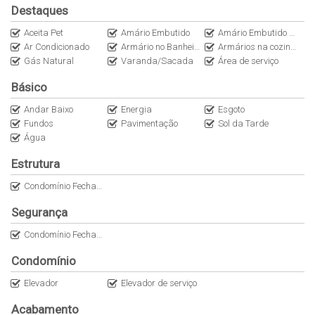
Destaques
Aceita Pet
Amário Embutido
Amário Embutido no Quarto
Ar Condicionado
Armário no Banheiro
Armários na cozinha
Gás Natural
Varanda/Sacada
Área de serviço
Básico
Andar Baixo
Energia
Esgoto
Fundos
Pavimentação
Sol da Tarde
Água
Estrutura
Condomínio Fechado
Segurança
Condomínio Fechado
Condomínio
Elevador
Elevador de serviço
Acabamento