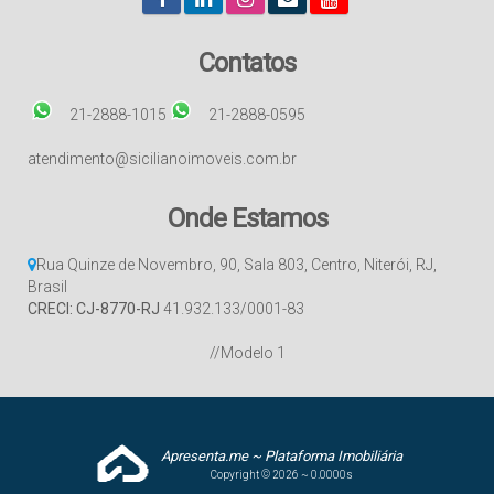
Contatos
21-2888-1015
21-2888-0595
atendimento@sicilianoimoveis.com.br
Onde Estamos
Rua Quinze de Novembro
,
90
,
Sala 803
,
Centro
,
Niterói
,
RJ
,
Brasil
CRECI: CJ-8770-RJ
41.932.133/0001-83
//Modelo 1
Apresenta.me ~ Plataforma Imobiliária
Copyright © 2026 ~ 0.0000s