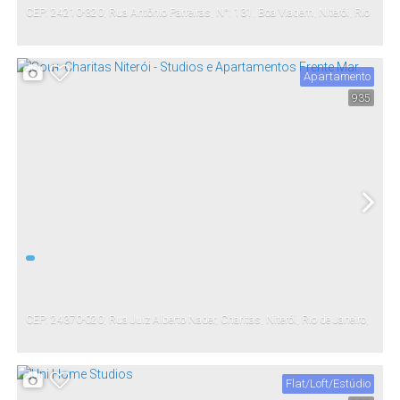
CEP: 24210-320
,
Rua Antônio Parreiras
,
N°:
131
,
Boa Viagem
,
Niterói
,
Rio
de Janeiro
,
Brasil
Apartamento
935
CEP: 24370-020
,
Rua Juiz Alberto Nader
,
Charitas
,
Niterói
,
Rio de Janeiro
,
Brasil
Flat/Loft/Estúdio