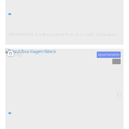
CEP: 24346-072
,
Rua Samuel Wainer Filho
,
Itaipu
,
Niterói
,
Rio de Janeiro
,
Brasil
Apartamento
676