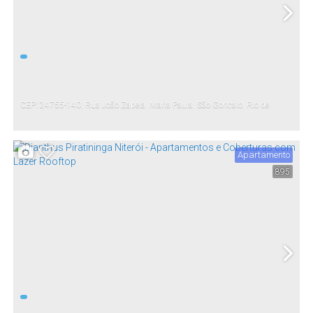
CEP: 24755-140
,
Rua João Zapela
,
Maria Paula
,
São Gonçalo
,
Rio de
Janeiro
,
Brasil
Apartamento
895