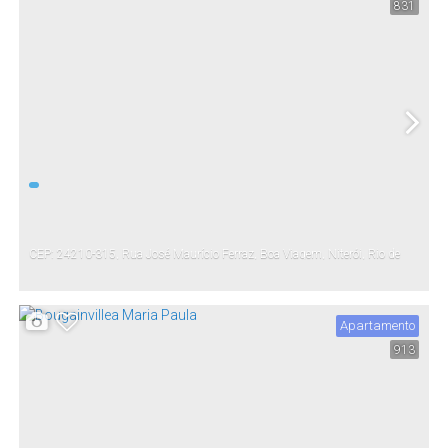
831
CEP: 24210-315
,
Rua José Maurício Ferraz
,
Boa Viagem
,
Niterói
,
Rio de
Janeiro
,
Brasil
Apartamento
913