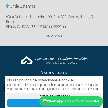
Onde Estamos
Rua Quinze de Novembro
,
90
,
Sala 803
,
Centro
,
Niterói
,
RJ
,
Brasil
CRECI: CJ-8770-RJ
41.932.133/0001-83
//Modelo 1
Apresenta.me ~ Plataforma Imobiliária
Copyright © 2026 ~ 0.0000s
Siciliano Imóveis
www.sicilianoimoveis.com.br
Nossa política de privacidade e cookies
Nosso site utiliza cookies para melhorar a sua experiência na navegação.
Você pode alterar suas configurações de cookies através do seu navegador.
Termos de Privacidade
Fale com um consultor
Aceito