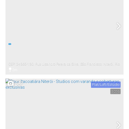
CEP: 24365-130
,
Rua Lisandro Pereira da Silva
,
São Francisco
,
Niterói
,
Rio
de Janeiro
,
Brasil
2m
Distância do Mar
Flat/Loft/Estúdio
1076