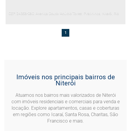
CEP: 24358-080
,
Avenida Doutor Acúrcio Torres
,
Piratininga
,
Niterói
,
Rio
de Janeiro
,
Brasil
1
Imóveis nos principais bairros de
Niterói
Atuamos nos bairros mais valorizados de Niterói
com imóveis residenciais e comerciais para venda e
locação. Explore apartamentos, casas e coberturas
em regiões como Icaraí, Santa Rosa, Charitas, São
Francisco e mais.