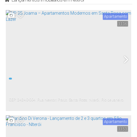
Apartamento
1136
CEP: 24240-004
,
Rua Newton Prado
,
Santa Rosa
,
Niterói
,
Rio de Janeiro
,
Brasil
Apartamento
1153