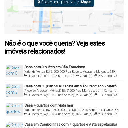
Clique aqui para ver o
Mapa
Não é o que você queria? Veja estes
imóveis relacionados!
Casa com 3 suítes em São Francisco
Valor de Venda
R$
2.000.000
Rua Roberto Augusto Morgado, 219,
4
Dormitório(s)
,
5
Banheiro(s)
,
2
Sala(s)
,
3
Suíte(s)
,
24365-080, São Francisco, Niterói, Rio de Janeiro, Brasil
Total:
460
.00
m²
,
3
Vaga(s)
,
Útil:
400
.00
m²
Casa com 3 Quartos e Piscina em São Francisco - Niterói
Preço de Aluguel (Mensal)
R$
7.000
Rua Mário Joaquim Santana,
4
Dormitório(s)
,
5
Banheiro(s)
,
2
Sala(s)
,
1
Suíte(s)
,
106, 1, 24360-590, São Francisco, Niterói, Rio de Janeiro, Brasil
Total:
550
.00
m²
,
3
Vaga(s)
,
Útil:
525
.00
m²
Casa 4 quartos com vista mar
Valor de Venda
R$
1.500.000
Rua Doutor Alcy Amorim da Cruz, 37,
4
Dormitório(s)
,
4
Banheiro(s)
,
2
Sala(s)
,
2
Suíte(s)
,
24358-090, Piratininga, Niterói, Rio de Janeiro, Brasil
Total:
920
.00
m²
,
2
Vaga(s)
,
Útil:
850
.00
m²
Casa em Camboinhas com 4 quartos e vista espetacular