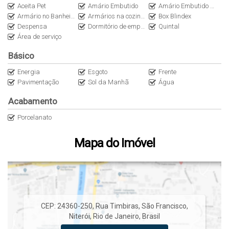
Aceita Pet
Amário Embutido
Amário Embutido no Quarto
Armário no Banheiro
Armários na cozinha
Box Blindex
Despensa
Dormitório de empregada
Quintal
Área de serviço
Básico
Energia
Esgoto
Frente
Pavimentação
Sol da Manhã
Água
Acabamento
Porcelanato
Mapa do Imóvel
CEP: 24360-250
,
Rua Timbiras
,
São Francisco
,
Niterói
,
Rio de Janeiro
,
Brasil