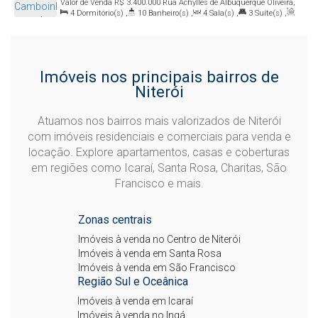
Valor de Venda
R$
3.400.000
Rua Achylles de Albuquerque Oliveira,
4
Dormitório(s)
,
10
Banheiro(s)
,
4
Sala(s)
,
3
Suíte(s)
,
106, 24358-716, Camboinhas, Niterói, Rio de Janeiro, Brasil
Total:
600
.00
m²
,
3
Vaga(s)
,
Útil:
550
.00
m²
Imóveis nos principais bairros de
Niterói
Atuamos nos bairros mais valorizados de Niterói
com imóveis residenciais e comerciais para venda e
locação. Explore apartamentos, casas e coberturas
em regiões como Icaraí, Santa Rosa, Charitas, São
Francisco e mais.
Zonas centrais
Imóveis à venda no Centro de Niterói
Imóveis à venda em Santa Rosa
Imóveis à venda em São Francisco
Região Sul e Oceânica
Imóveis à venda em Icaraí
Imóveis à venda no Ingá