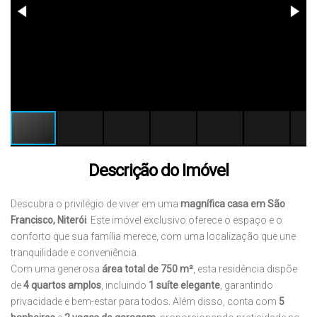
Descrição do Imóvel
Descubra o privilégio de viver em uma
magnífica casa em São
Francisco, Niterói
. Este imóvel exclusivo oferece o espaço e o
conforto que sua família merece, com uma localização que une
tranquilidade e conveniência.
Com uma generosa
área total de 750 m²
, esta residência dispõe
de
4 quartos amplos
, incluindo
1 suíte elegante
, garantindo
privacidade e bem-estar para todos. Além disso, conta com
5