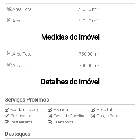
escolha perfeita.
Não perca a oportunidade de conhecer
este
Área Total:
750.00 m²
refúgio em São Francisco, Niterói. Agende sua visita e venha se
encantar!
Área Útil:
700.00 m²
Outros detalhes importantes incluem:
Aceita Pet: seu companheiro de quatro patas é bem-vindo!
Medidas do Imóvel
Armários embutidos no quarto.
Fácil acesso a avenida e transporte.
Área Total:
750
.00
m²
Área Útil:
700
.00
m²
Detalhes do Imóvel
Serviços Próximos
Academias de ginástica
Avenida
Hospital
Panificadora
Posto de Gasolina
Praça/Parque
Restaurante
Transporte
Destaques