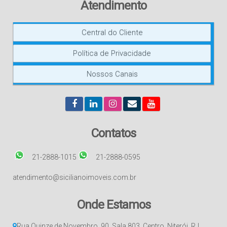
Atendimento
Central do Cliente
Política de Privacidade
Nossos Canais
Contatos
21-2888-1015
21-2888-0595
atendimento@sicilianoimoveis.com.br
Onde Estamos
Rua Quinze de Novembro
,
90
,
Sala 803
,
Centro
,
Niterói
,
RJ
,