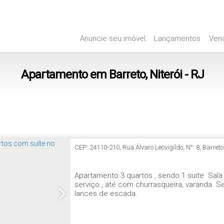
21-2888-1015
21-2888-0595
Anuncie seu imóvel
Lançamentos
Ven
Apartamento em Barreto, Niterói - RJ
CEP: 24110-210
,
Rua Álvaro Leovigildo
,
N°:
8
,
Barreto
Apartamento 3 quartos , sendo 1 suite Sala
serviço , até com churrasqueira, varanda 
lances de escada.