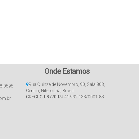
Onde Estamos
Rua Quinze de Novembro
,
90
,
Sala 803
,
8-0595
Centro
,
Niterói
,
RJ
,
Brasil
CRECI: CJ-8770-RJ
41.932.133/0001-83
com.br