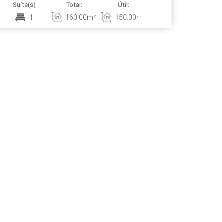
Suíte(s)
Total:
Útil:
1
160
.00
m²
150
.00
m²