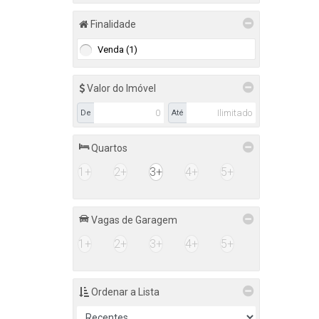
Cachambi (1)
Finalidade
São Gonçalo (1)
Venda (1)
Mutondo (1)
Valor do Imóvel
De
Até
Quartos
1+
2+
3+
4+
5+
Vagas de Garagem
1+
2+
3+
4+
5+
Ordenar a Lista