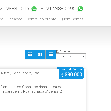
da
Locação
Central do cliente
Quem Somos
+
Ordenar por:
Valor de Venda
,
Niterói
,
Rio de Janeiro
,
Brasil
390.000
R$
 2 ambientes Copa , cozinha , área de
Sem garagem . Rua fechada .Apenas 2