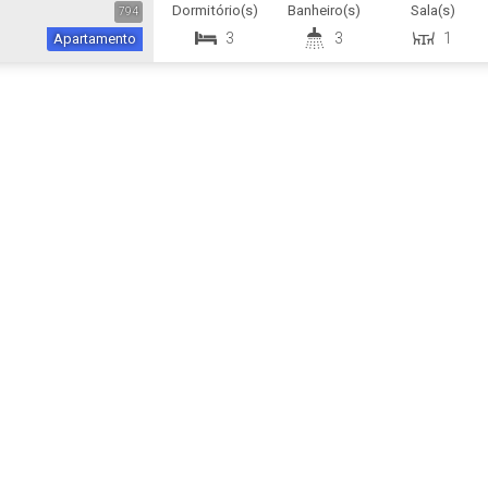
Dormitório(s)
Banheiro(s)
Sala(s)
794
3
3
1
Apartamento