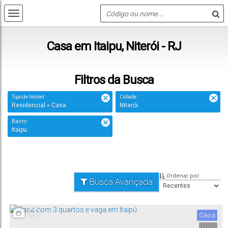
Casa em Itaipu, Niterói - RJ
Filtros da Busca
Tipo de Imóvel:
Cidade:
Residencial » Casa
Niterói
Bairro:
Itaipu
Ordenar por:
Busca Avançada
Casa
1035