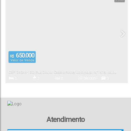
650.000
R$
Valor de Venda
CEP: 24344-150
,
Rua Doutor Cassio Rother do Amaral
,
N°:
418
,
Itaipu
,
Niterói
,
Rio de Janeiro
,
Brasil
3
2
3
360
.00
m²
3
Dormitório(s)
Banheiro(s)
Sala(s)
Total:
Vaga(s)
3m
180
.00
m²
Distância do Mar
Útil:
Atendimento