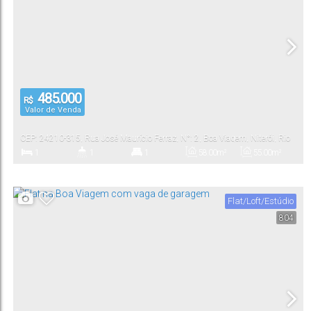
485.000
R$
Valor de Venda
CEP: 24210-315
,
Rua José Maurício Ferraz
,
N°:
2
,
Boa Viagem
,
Niterói
,
Rio
de Janeiro
,
Brasil
1
1
1
58
.00
m²
55
.00
m²
Dormitório(s)
Banheiro(s)
Suíte(s)
Total:
Útil:
Flat/Loft/Estúdio
804