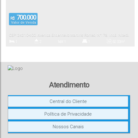
700.000
R$
Valor de Venda
CEP: 24210-400
,
Avenida Engenheiro Martins Romeo
,
N°:
78
,
Ingá
,
Niterói
,
Rio de Janeiro
,
Brasil
1
2
1
1
62
.00
m²
Dormitório(s)
Banheiro(s)
Sala(s)
Suíte(s)
Total:
1
60
.00
m²
Vaga(s)
Útil:
Atendimento
Central do Cliente
Política de Privacidade
Nossos Canais