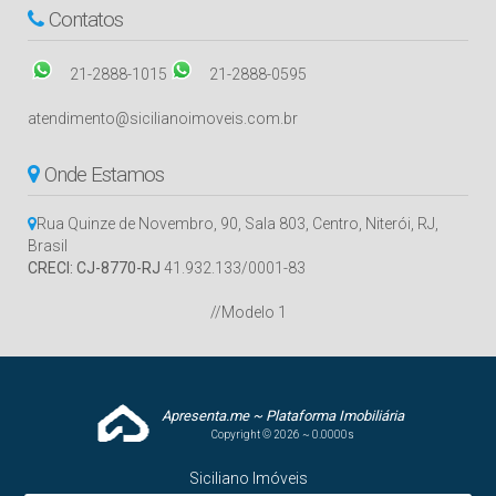
Contatos
21-2888-1015
21-2888-0595
atendimento@sicilianoimoveis.com.br
Onde Estamos
Rua Quinze de Novembro
,
90
,
Sala 803
,
Centro
,
Niterói
,
RJ
,
Brasil
CRECI: CJ-8770-RJ
41.932.133/0001-83
//Modelo 1
Apresenta.me ~ Plataforma Imobiliária
Copyright © 2026 ~ 0.0000s
Siciliano Imóveis