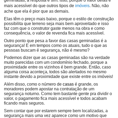
geminadas, a resposta é sim. Isso, porque o valor delas é
mais acessível do que outros tipos de
imóveis
. Não, não
ache que ela é pior que as demais.
Elas têm o preço mais baixo, porque o estilo de construção
possibilita que terreno seja mais bem aproveitado e isso
faz com que o construtor gaste menos na obra e como
consequência, o valor de revenda fica mais acessível.
Outro ponto que pesa a favor das casas geminadas é a
segurança! E em tempos como os atuais, tudo o que as
pessoas buscam é segurança, não é mesmo?
Podemos dizer que as casas geminadas são na verdade
muito parecidas com um condomínio fechado, porque a
proximidade entre os vizinhos é bem grande. Então, caso
alguma coisa aconteça, todos são alertados no mesmo
instante devido a proximidade que existe entre os imóveis!
Além disso, como o número de
casas
é grande, os
moradores podem apostar na contratação de um
segurança noturno. Como tem bastante gente pra dividir o
valor, o pagamento fica mais acessível e todos acabam
ficando mais seguros.
Sem contar que por estarem sempre bem localizadas, a
segurança mais uma vez aparece como um motivo que